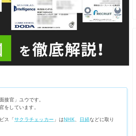
面接官」ユウです。
接官をしています。
ビス「
サクラチェッカー
」は
NHK
、
日経
などに取り