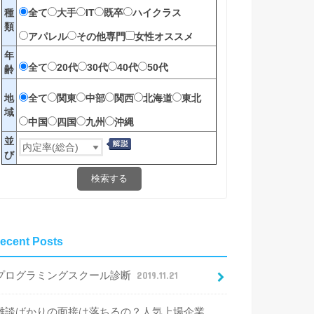
全て
大手
IT
既卒
ハイクラス
種
類
アパレル
その他専門
女性オススメ
年
全て
20代
30代
40代
50代
齢
全て
関東
中部
関西
北海道
東北
地
域
中国
四国
九州
沖縄
並
び
検索する
ecent Posts
プログラミングスクール診断
2019.11.21
雑談ばかりの面接は落ちるの？人気上場企業