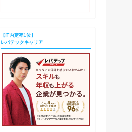
【IT内定率1位】
レバテックキャリア