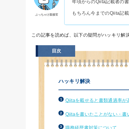
年頃からのQiita記載者の
もちろん今までのQiita
ぶっちゃけ面接官
この記事を読めば、以下の疑問がハッキリ解
目次
ハッキリ解決
Qiitaを載せると書類通過率
Qiitaを書いたことがない・
職務経歴書対策について