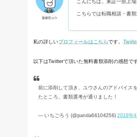
こんにちは。東証一部上場
こちらでは転職相談・書類
面接官ユウ
私の詳しい
プロフィールはこちら
です。
Twi
以下はTwitterで頂いた無料書類添削の感想で
前に添削して頂き、ユウさんのアドバイス
たところ、書類選考が通りました！
— いちごろう (@panda66104256)
2019年