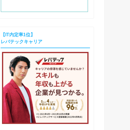
【IT内定率1位】
レバテックキャリア