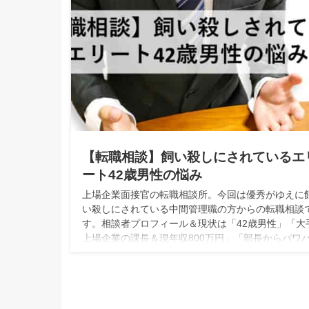
【転職相談】飼い殺しにされているエ
ート42歳男性の悩み
上場企業面接官の転職相談所。今回は優秀がゆえに
い殺しにされている中間管理職の方からの転職相談
す。相談者プロフィール＆現状は「42歳男性」「大
上場企業の課長＆現年収800万円」「部長からパワ
ラ＆飼い殺し状態」エリートの飼い殺しはどう対応
たら良いかズバッと回答します！