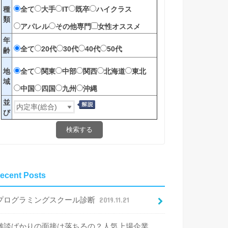
全て
大手
IT
既卒
ハイクラス
種
類
アパレル
その他専門
女性オススメ
年
全て
20代
30代
40代
50代
齢
全て
関東
中部
関西
北海道
東北
地
域
中国
四国
九州
沖縄
並
び
検索する
ecent Posts
プログラミングスクール診断
2019.11.21
雑談ばかりの面接は落ちるの？人気上場企業