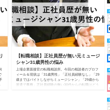
リ
【転職相談】正社員歴が無い元ミュージ
シャン31歳男性の悩み
飼
上場企業面接官の転職相談所。今回の相談者のプロフ
で
ィール＆現状は「31歳男性」「正社員経験なし」「29
手
歳まではバイトしながらミュージシャン」「29歳から
ハ
派遣で事務」正社員経験の無い30代からの転職はどう
し
対応したら良いかズバッと回答します！