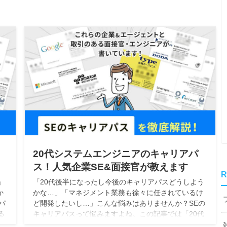
20代システムエンジニアのキャリアパ
ス！人気企業SE&面接官が教えます
R
」
「20代後半になったし今後のキャリアパスどうしよう
か
かな…」「マネジメント業務も徐々に任されているけ
パ
ど開発したいし…」こんな悩みはありませんか？SEの
る
キャリアパスって悩みますよね。この記事では「20代
官
で注力すると良い事＆キャリアパス」を上場企業40代