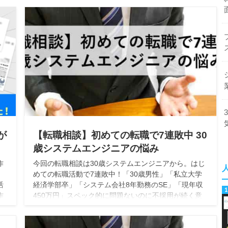
SE&面接官がご紹介！
が
【転職相談】初めての転職で7連敗中 30
歳システムエンジニアの悩み
作
今回の転職相談は30歳システムエンジニアから。はじ
。
めての転職活動で7連敗中！「30歳男性」「私立大学
活
経済学部卒」「システム会社8年勤務のSE」「現年収
作
450万円」スペック的に問題ないのに不採用が続く意
ら
外な理由とは！？