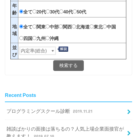
年
全て
20代
30代
40代
50代
齢
地
全て
関東
中部
関西
北海道
東北
中国
域
四国
九州
沖縄
並
び
検索する
Recent Posts
プログラミングスクール診断
2019.11.21
雑談ばかりの面接は落ちるの？人気上場企業面接官が
教えます！
2019.07.10