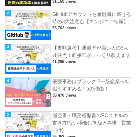
91,169 views
GitHubアカウントを履歴書に載せる
時の3大注意点【エンジニア転職】
53,762 views
【書類選考】通過率が高い人の3大
共通点！面接官がこっそり教えます
41,296 views
医療事務はブラック!?一般企業へ転
職をすすめる7つの理由！
38,470 views
履歴書・職務経歴書のPCスキルの
書き方!ない場合は初級?(事務・営業
向け)
36,362 views