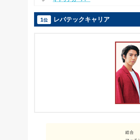
レバテックキャリア
1
位
総合