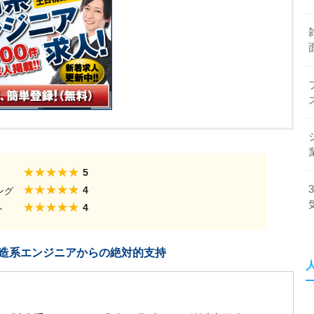
5
4
ング
4
ト
造系エンジニアからの絶対的支持