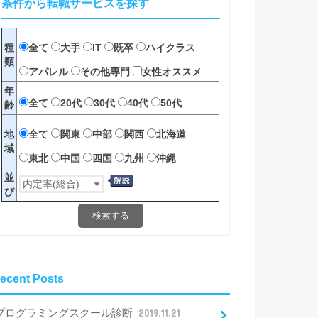
条件から転職サービスを探す
全て
大手
IT
既卒
ハイクラス
種
類
アパレル
その他専門
女性オススメ
年
全て
20代
30代
40代
50代
齢
全て
関東
中部
関西
北海道
地
域
東北
中国
四国
九州
沖縄
並
び
検索する
ecent Posts
プログラミングスクール診断
2019.11.21