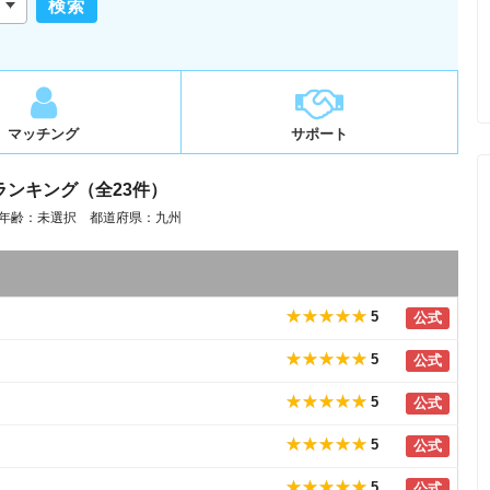
検索
マッチング
サポート
ランキング（全23件）
年齢：未選択 都道府県：九州
5
公式
5
公式
5
公式
5
公式
5
公式