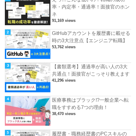
率・内定率・通過率！面接官のホン
ネ
91,169 views
GitHubアカウントを履歴書に載せる
時の3大注意点【エンジニア転職】
53,762 views
【書類選考】通過率が高い人の3大
共通点！面接官がこっそり教えます
41,296 views
医療事務はブラック!?一般企業へ転
職をすすめる7つの理由！
38,470 views
履歴書・職務経歴書のPCスキルの