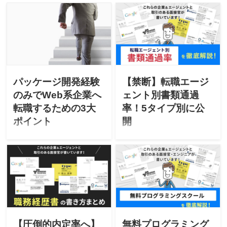
いるが職務経歴書の書き方
用しています ぶっちゃけ面
で悩んでいる」「SE/PMど
接官ユウ こんにちは！東証
っちの求人も応募したい」
一部上場企業勤務の「ぶっ
こんな悩みはありません
ちゃけ面接官」ユウです。
か？SE/PMではアピールポ
転職で使う履歴書・職務経
イントが違うので求人ごと
歴書って何を書いてよいか
に変更するのがオススメ。
悩みますよね。 今回はカン
人気上場企業の面接官がマ
タンに「履歴書・職務経歴
パッケージ開発経験
【禁断】転職エージ
ネジメント経験あるSEの職
書」が書ける、4タイプのパ
のみでWeb系企業へ
ェント別書類通過
務経歴書＆アピール方法を
ワーキーワードを紹介しま
転職するための3大
率！5タイプ別に公
ご紹介！
す。 最後まで読めば、以下
ポイント
開
の疑問がハッキリ解決しま
す。 目次 ハッキリ解決 パワ
「パッケージ開発経験しか
「今の転職エージェントだ
ーキーワードで内定率が上
ないけどWeb系企業へ転職
と書類通過すらしない…」
昇 パワーキーワード4タイプ
したい」と悩んでません
「転職エージェントごとの
と使い方 具体的な数字を表
か？近年パッケージ開発か
書類通過率を知りたい…」
すキーワード 力強さを表す
らWeb系企業へ転職するケ
こんな悩みがありません
キーワード 活動を表すキー
ースは多数。ただ人気Web
か？同じ能力の方でも経由
ワード 性格を表すキーワー
系企業をパッケージ開発経
したエージェントによって
ド 無料書類添削 あなたの転
験のみで受けると不採用に
書類通過率に違いがでる事
職成功を応援しています。
なるケースも。内定率が上
が。業界別に禁断のエージ
【圧倒的内定率へ】
無料プログラミング