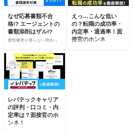
前年比130％を実現。社長賞
していて採用率が高い、大
ージェント「社内SE転職ナ
をいただきました。 力強さ
手転職エージェント「就職
ビ」の詳細・評判・有効な
を表すキーワード 力強さを
ショップ(就職Shop)」の特
使い方・どんな人が使うべ
なぜ応募書類不合
えっ…こんな低い
表すキーワード 力強さを表
徴、レビュー、メリット・
きか採用サイドから裏情報
格!? エージェントの
の？転職の成功率・
すキーワード 達成、構築、
デメリットを余すことなく
も交えてお伝えします。
書類添削はザル!?
内定率・通過率！面
実施、貢献、実現…
お伝えします。
接官のホンネ
書類審査が通らない理由っ
て!? 転職エージェントの応
大手上場企業の現役採用担
募書類添削はザルって本当
当が監修する裏情報満載の
なの!? どの企業にも同じ書
転職成功バイブル！5,000人
類を送ってのよいの？ 採用
の応募書類審査・面接・採
率をあげる方法を現役採用
用してきた実績に裏打ちさ
担当が大公開！全てが5,000
れたデータ！転職成功する
人の応募書類審査・面接・
方法、中途採用の合格方法
採用してきた実績に裏打ち
と合格率って？ 効果的な採
されたデータです！
用率の上げ方を裏情報満載
レバテックキャリア
で分かりやすく説明しま
の評判・口コミ・内
す。
定率は？面接官のホ
ンネ！
「レバテックキャリアの評