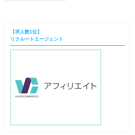
判は色々あるけどホントは
どうなの？」「内定取りや
すいエンジニア転職の方法
無いかな？」と悩んでませ
んか？東証一部IT企業の現
【求人数1位】
役面接官がレバテックキャ
リクルートエージェント
リアのリアルな評判・内定
の取り方を紹介。採用側か
らしか分からない全てを暴
露！