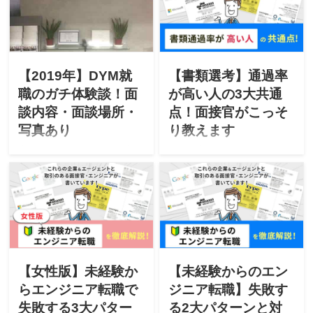
ード4タイプと使い方 転職で
せんか？たしかにPCスキル
済学部卒」「システム会社8
使えるパワーキーワードは
は書き方に困りますよね。
年勤務のSE」「現年収450
以下4タイプに分類できま
書き方によって採用につな
万円」スペック的に問題な
す。 履歴書、職務経歴書な
がる事も。上場企業の面接
いのに不採用が続く意外な
ど全体的に利用できる便利
官が書類選考を突破できる
理由とは！？
【2019年】DYM就
【書類選考】通過率
なキーワードです。 パワー
PCスキルの書き方を紹介し
職のガチ体験談！面
が高い人の3大共通
キーワード 具体的な数字を
ます！
談内容・面談場所・
点！面接官がこっそ
表すキーワード 力強さを表
写真あり
り教えます
すキーワード 活動を表すキ
ーワード 性格を表すキーワ
実際に行った体験談で、賛
東証一部上場企業の面接官
ード 自己PRだけでなくて、
否両論あるDYM就職を丸裸
が、書類選考通過率が高い
志望動機や職務経歴の欄に
に！辛口で素直な体験談で
人の3つの共通点を大公開！
も入力可能です。 次章から
「DYM就職登録から面談ま
書類選考の通過率を知りた
具体的なキーワードと、コ
での流れ」「面談内容・提
い人、書類選考の通過率を
ールセンター、事務職、エ
示求人と感想」「DYM就職
劇的に上げたい人、書類落
ンジニア等のサンプルを紹
を使用する場合の注意点」
ちの本当の理由を知りたい
介します。 具体的な数字を
「転職成否」がハッキリ分
人は必見です。3つの共通点
表すキーワード 具体的な数
かります。
を参考にすれば、書類通過
【女性版】未経験か
【未経験からのエン
字を表すキーワード 具体的
率を上がります！
らエンジニア転職で
ジニア転職】失敗す
な数字を表すキーワード 利
益、売上、工数、納期、前
失敗する3大パター
る2大パターンと対