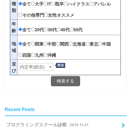
種
全て
大手
IT
既卒
ハイクラス
アパレル
類
その他専門
女性オススメ
年
全て
20代
30代
40代
50代
齢
地
全て
関東
中部
関西
北海道
東北
中国
域
四国
九州
沖縄
並
び
検索する
Recent Posts
プログラミングスクール診断
2019.11.21