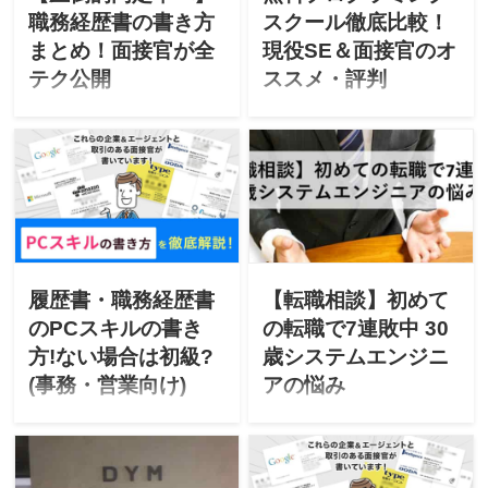
それではどうぞ！ パワーキ
がるパッケージ開発経験者
ェントごとの書類通過率を
職務経歴書の書き方
スクール徹底比較！
ーワードで内定率が上昇 パ
への質問・評価ポイントを
公開します！
まとめ！面接官が全
現役SE＆面接官のオ
ワーキーワードで内定率が
面接官が大公開！
上昇 以下の方は、私の
テク公開
ススメ・評判
Twitterから書類添削・転職
「職務経歴書の書き方が分
東証一部IT企業の面接官＆
相談頂いたのですが、パワ
からない」「書類通過率が
エンジニアが無料プログラ
ーキーワードを使った書き
上がる書き方を知りたい」
ミングスクールを徹底比
方に変更して転職成功しま
こんな悩みがありません
較！あなたは「有料スクー
した。 前に添削して頂き、
か？書類選考で一番重視し
ルの方がカリキュラムが良
ユウさんのアドバイスを受
ているのは職務経歴書。職
いのかな？」「有料スクー
けて色々と職務経歴書をポ
務経歴書の書き方次第で転
ルをオススメするサイトが
ジションに合わせて変えた
職可否が決まります。5,000
多いけど本当かな？」と迷
ところ、書類選考が通りま
件以上の書類選考実績から
っていませんか。人気IT企
履歴書・職務経歴書
【転職相談】初めて
した！— いちごろう
職務経歴書の書き方テクニ
業の現役SEがオススメPGス
(@panda66104256) 2019年
のPCスキルの書き
の転職で7連敗中 30
ックを全てまとめてご紹
クールを徹底比較します！
4月11日 あなた様のおかげ
方!ない場合は初級?
歳システムエンジニ
介！
で仕事決まりました!ほんと
(事務・営業向け)
アの悩み
ありがとうございました!!—
松岡謙@快コ最高!!
「履歴書・職務経歴書のPC
今回の転職相談は30歳シス
(@yuzuru_623) 2019年4月
スキルの書き方は？」「PC
テムエンジニアから。はじ
18日 パワーキーワード4タ
スキル初級って書くと不利
めての転職活動で7連敗中！
イプと使い方 パワーキーワ
になるの？」と悩んでいま
「30歳男性」「私立大学経