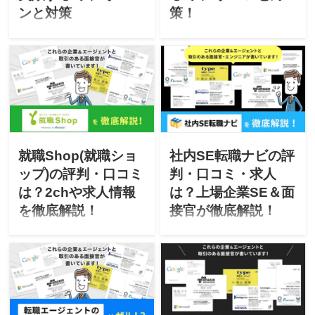
年比、向上、シェア、アッ
ンと対策
策！
プ 数字に直結する経験が面
「女性未経験で何歳までな
「何歳までならエンジニア
接官には一番伝わります。
らエンジニアになれる
になれるか、その後の離職
志望動機・自己PR・職務経
か？」「結婚・妊娠・出産
率も知りたい」「効率的に
歴書を書く際は、まず「具
がハンデにならないか？」
エンジニア転職する方法を
体的な数字を表すキーワー
「効率的にエンジニア転職
知りたい」お悩みの方へ、
ド」使えないか自分の経験
する方法は？」でお悩みの
IT企業面接官が「どういう
を振り返るのが一番オスス
方へ、IT企業面接官が「ど
方なら未経験からでも採用
メ。 「具体的な数字」自己
ういう方なら未経験からで
したくなるか」「どうやっ
PRサンプル 販売業務では、
も採用したくなるか」「ど
て効率的にエンジニア転職
就職Shop(就職ショ
社内SE転職ナビの評
売上前年比150％を達成。
うやって効率的にエンジニ
するか」を採用サイドの考
ショップ店員が少ない中で
ップ)の評判・口コミ
判・口コミ・求人
ア転職するか」を紹介して
え・転職者の体験談を交え
も効率的に販売できるよう
は？2chや求人情報
は？上場企業SE＆面
いきます。
て紹介していきます。
に各作業ごとの工数を明確
を徹底解説！
接官が徹底解説！
化し、無駄な業務を30%削
減して達成できました。
上場企業の現役採用担当が
上場企業の現役採用担当が
「具体的な数字」職務経歴
監修する転職成功バイブ
監修するこのサイトでは、
サンプル 2014年4月～2015
ル！転職成功に役立つ、採
転職成功に役立つ、採用サ
年3月：XXシステム開発 担
用サイドからのリアルな情
イドからのリアルな情報を
当：ディレクション 内容：
報をお届け！今回は実際に
お届けしています。この記
サイトオープン後のPV数が
採用担当としてやりとりを
事では社内SE専門の転職エ