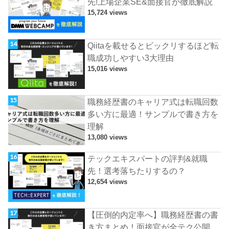
先!上場企業SE&面接官が徹底解説
15,724 views
Qiitaを載せるとビックリするほど転
職成功しやすい3大理由
15,016 views
職務経歴書のキャリア式は転職回数
多い方に最適！サンプルで書き方を
理解
13,080 views
テックエキスパートの評判&就職
先！選考落ちたりするの？
12,654 views
【圧倒的内定率へ】職務経歴書の書
き方まとめ！面接官が全テク公開