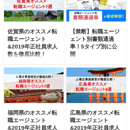
官が「大分県のオススメ転
官が「長崎県のオススメ転
職エージェント」「最新
職エージェント」「最新
2019年エージェントごとの
2019年エージェントごとの
正社員求人数」を徹底比較
正社員求人数」を徹底比較
します！
します！
佐賀県のオススメ転
【禁断】転職エージ
職エージェント
ェント別書類通過
&2019年正社員求人
率！5タイプ別に公
数を徹底比較！
開
「佐賀県で転職を成功させ
「今の転職エージェントだ
たい」「佐賀にUターン転職
と書類通過すらしない…」
したいけど不安」と悩んで
「転職エージェントごとの
ませんか？上場企業の面接
書類通過率を知りたい…」
官が「佐賀県のオススメ転
こんな悩みがありません
職エージェント」「最新
か？同じ能力の方でも経由
2019年エージェントごとの
したエージェントによって
正社員求人数」を徹底比較
書類通過率に違いがでる事
します！
が。業界別に禁断のエージ
福岡県のオススメ転
広島県のオススメ転
ェントごとの書類通過率を
職エージェント
職エージェント
公開します！
&2019年正社員求人
&2019年正社員求人