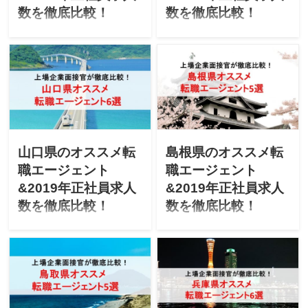
数を徹底比較！
数を徹底比較！
「福岡で転職を成功させた
「広島で転職を成功させた
い」「福岡にUターン転職し
い」「広島にUターン転職し
たいけど不安」と悩んでま
たいけど不安」と悩んでま
せんか？上場企業の面接官
せんか？上場企業の面接官
が「福岡のオススメ転職エ
が「広島のオススメ転職エ
ージェント」「最新2019年
ージェント」「最新2019年
エージェントごとの正社員
エージェントごとの正社員
求人数」を徹底比較しま
求人数」を徹底比較しま
す！
す！
山口県のオススメ転
島根県のオススメ転
職エージェント
職エージェント
&2019年正社員求人
&2019年正社員求人
数を徹底比較！
数を徹底比較！
「山口で転職を成功させた
「島根県で転職を成功させ
い」「山口にUターン転職し
たい」「島根にUターン転職
たいけど不安」と悩んでま
したいけど不安」と悩んで
せんか？上場企業の面接官
ませんか？上場企業の面接
が「山口のオススメ転職エ
官が「島根県のオススメ転
ージェント」「最新2019年
職エージェント」「最新