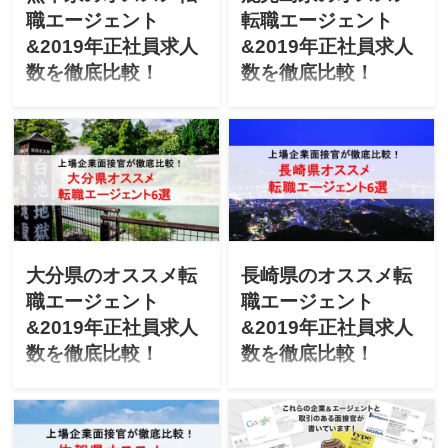
職エージェント
転職エージェント
&2019年正社員求人
&2019年正社員求人
数を徹底比較！
数を徹底比較！
「熊本県で転職を成功させ
「鹿児島県で転職を成功さ
たい」「熊本にUターン転職
せたい」「鹿児島にUターン
したいけど不安」と悩んで
転職したいけど不安」と悩
ませんか？上場企業の面接
んでませんか？上場企業の
官が「熊本県のオススメ転
面接官が「鹿児島県のオス
職エージェント」「最新
スメ転職エージェント」
2019年エージェントごとの
「最新2019年エージェント
正社員求人数」を徹底比較
ごとの正社員求人数」を徹
します！
底比較します！
大分県のオススメ転
長崎県のオススメ転
職エージェント
職エージェント
&2019年正社員求人
&2019年正社員求人
数を徹底比較！
数を徹底比較！
「大分県で転職を成功させ
「長崎県で転職を成功させ
たい」「大分にUターン転職
たい」「長崎にUターン転職
したいけど不安」と悩んで
したいけど不安」と悩んで
ませんか？上場企業の面接
ませんか？上場企業の面接