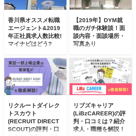
2019年エージェントごとの
2019年エージェントごとの
正社員求人数」を徹底比較
正社員求人数」を徹底比較
します！
します！
香川県オススメ転職
【2019年】DYM就
エージェント&2019
職のガチ体験談！面
年正社員求人数比較!
談内容・面談場所・
マイナビはどう?
写真あり
「香川県で転職を成功させ
実際に行った体験談で、賛
たい」「香川にUターン転職
否両論あるDYM就職を丸裸
したいけど不安」と悩んで
に！辛口で素直な体験談で
ませんか？上場企業の面接
「DYM就職登録から面談ま
官が「香川県のオススメ転
での流れ」「面談内容・提
職エージェント」「最新
示求人と感想」「DYM就職
2019年エージェントごとの
を使用する場合の注意点」
正社員求人数」を徹底比較
「転職成否」がハッキリ分
します！
かります。
リクルートダイレク
リブズキャリア
トスカウト
(LiBzCAREER)の評
(RECRUIT DIRECT
判・口コミは？紹介
SCOUT)の評判・口
求人・職種を解説！