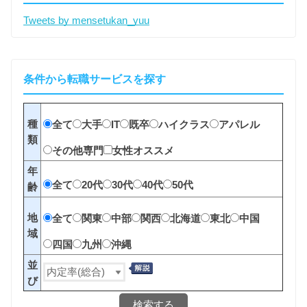
Tweets by mensetukan_yuu
条件から転職サービスを探す
種
全て
大手
IT
既卒
ハイクラス
アパレル
類
その他専門
女性オススメ
年
全て
20代
30代
40代
50代
齢
地
全て
関東
中部
関西
北海道
東北
中国
域
四国
九州
沖縄
並
び
検索する