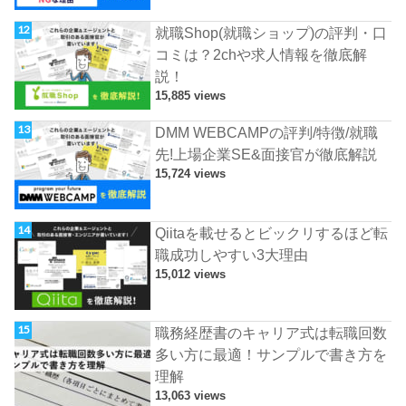
就職Shop(就職ショップ)の評判・口
コミは？2chや求人情報を徹底解
説！
15,885 views
DMM WEBCAMPの評判/特徴/就職
先!上場企業SE&面接官が徹底解説
15,724 views
Qiitaを載せるとビックリするほど転
職成功しやすい3大理由
15,012 views
職務経歴書のキャリア式は転職回数
多い方に最適！サンプルで書き方を
理解
13,063 views