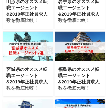
します！
します！
山形県のオススメ転
岩手県のオススメ転
職エージェント
職エージェント
&2019年正社員求人
&2019年正社員求人
数を徹底比較！
数を徹底比較！
「山形県で転職を成功させ
「岩手県で転職を成功させ
たい」「山形にUターン転職
たい」「岩手にUターン転職
したいけど不安」と悩んで
したいけど不安」と悩んで
ませんか？上場企業の面接
ませんか？上場企業の面接
官が「山形県のオススメ転
官が「岩手県のオススメ転
職エージェント」「最新
職エージェント」「最新
2019年エージェントごとの
2019年エージェントごとの
正社員求人数」を徹底比較
正社員求人数」を徹底比較
します！
します！
宮城県のオススメ転
福島県のオススメ転
職エージェント
職エージェント
&2019年正社員求人
&2019年正社員求人
数を徹底比較！
数を徹底比較！
「宮城県で転職を成功させ
「福島県で転職成功した
たい」「宮城にUターン転職
い」「Uターン転職で福島へ
したいけど不安」と悩んで
就職できる不安」と悩んで