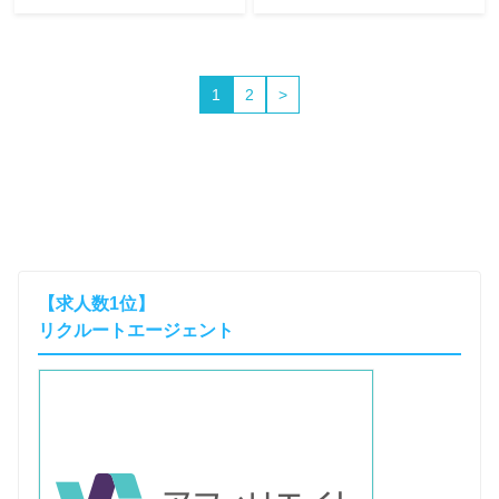
コミとビズリーチを
上場企業の現役採用担当が
比較！
監修する転職成功バイブ
ル！転職成功に役立つ、採
上場企業の現役採用担当が
用サイドからのリアルな情
監修する転職成功バイブ
1
2
>
報をお届け！数ある転職エ
ル！転職成功に役立つ、採
ージェントとやりとりをし
用サイドからのリアルな情
た中で「リブズキャリア
報をお届け！数ある転職エ
(LiBzCAREER)」の詳細・評
ージェントとやりとりをし
判・有効な使い方・どんな
た中で「リクルートダイレ
人が使うべきか採用サイド
クトスカウト(RECRUIT
から裏情報も交えてお伝え
DIRECT SCOUT)」の詳細・
します。
評判・有効な使い方・どん
な人が使うべきか採用サイ
【求人数1位】
ドから裏情報も交えてお伝
リクルートエージェント
えします。