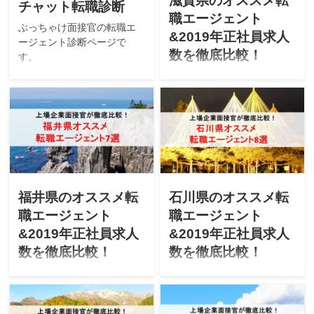
滋賀県のオススメ転
します！
チャット転職診断
職エージェント
ぶっちゃけ面接官の転職エ
&2019年正社員求人
ージェント診断ページで
数を徹底比較！
す。
「滋賀県で転職を成功させ
たい」「滋賀にUターン転職
したいけど不安」と悩んで
ませんか？上場企業の面接
官が「滋賀県のオススメ転
職エージェント」「最新
2019年エージェントごとの
正社員求人数」を徹底比較
します！
福井県のオススメ転
石川県のオススメ転
職エージェント
職エージェント
&2019年正社員求人
&2019年正社員求人
数を徹底比較！
数を徹底比較！
「福井県で転職を成功させ
「石川県で転職を成功させ
たい」「福井にUターン転職
たい」「石川にUターン転職
したいけど不安」と悩んで
したいけど不安」と悩んで