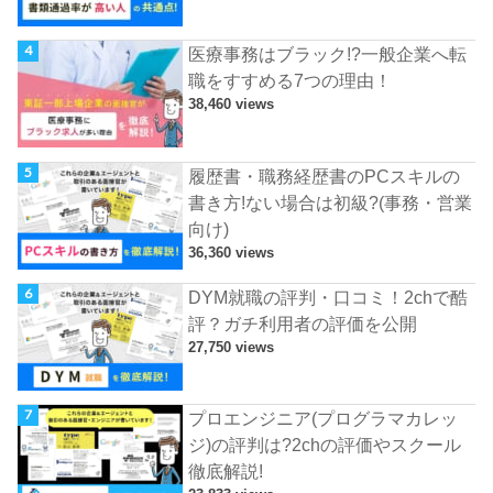
医療事務はブラック!?一般企業へ転
職をすすめる7つの理由！
38,460 views
履歴書・職務経歴書のPCスキルの
書き方!ない場合は初級?(事務・営業
向け)
36,360 views
DYM就職の評判・口コミ！2chで酷
評？ガチ利用者の評価を公開
27,750 views
プロエンジニア(プログラマカレッ
ジ)の評判は?2chの評価やスクール
徹底解説!