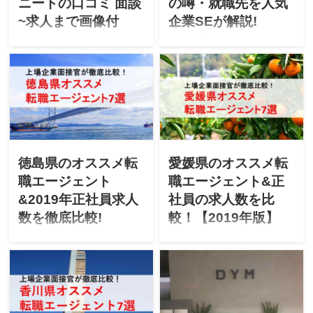
ニートの口コミ 面談
の噂・就職先を人気
~求人まで画像付
企業SEが解説!
30歳ニートのガチ体験談で
東証一部IT企業の面接官＆
就職Shopを丸裸に！「就職
エンジニアが「GEEK
Shopの登録から面談までの
JOB」の評判・2chの噂・就
流れ」「面談内容・提示求
職先を徹底解説。無料スク
人と感想」「転職成否」
ールでも大丈夫なのか？他
「他エージェントとの比
スクールとの違いは？就職
較」を公開中！あなたがど
先はSES企業ばかりではな
の転職エージェントを使う
い？徹底的に丸裸にしま
と良いかハッキリ分かりま
す。
徳島県のオススメ転
愛媛県のオススメ転
す。
職エージェント
職エージェント&正
&2019年正社員求人
社員の求人数を比
数を徹底比較!
較！【2019年版】
「徳島県で転職を成功させ
「愛媛県で転職を成功させ
たい」「徳島にUターン転職
たい」「愛媛にUターン転職
したいけど不安」と悩んで
したいけど不安」と悩んで
ませんか？上場企業の面接
ませんか？上場企業の面接
官が「徳島県のオススメ転
官が「愛媛県のオススメ転
職エージェント」「最新
職エージェント」「最新