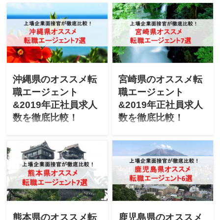
い」「愛知にUターン転職し
い」「大阪にUターン転職し
たいけど不安」と悩んでま
たいけど不安」と悩んでま
せんか？上場企業の面接官
せんか？上場企業の面接官
が「愛知のオススメ転職エ
が「大阪のオススメ転職エ
ージェント」「最新2019年
ージェント」「最新2019年
エージェントごとの正社員
エージェントごとの正社員
求人数」を徹底比較しま
求人数」を徹底比較しま
す！
す！
沖縄県のオススメ転
宮崎県のオススメ転
職エージェント
職エージェント
&2019年正社員求人
&2019年正社員求人
数を徹底比較！
数を徹底比較！
「沖縄県で転職を成功させ
「宮崎県で転職を成功させ
たい」「沖縄にUターン転職
たい」「宮崎にUターン転職
したいけど不安」と悩んで
したいけど不安」と悩んで
ませんか？上場企業の面接
ませんか？上場企業の面接
官が「沖縄県のオススメ転
官が「宮崎県のオススメ転
職エージェント」「最新
職エージェント」「最新
2019年エージェントごとの
2019年エージェントごとの
正社員求人数」を徹底比較
正社員求人数」を徹底比較
します！
します！
熊本県のオススメ転
鹿児島県のオススメ