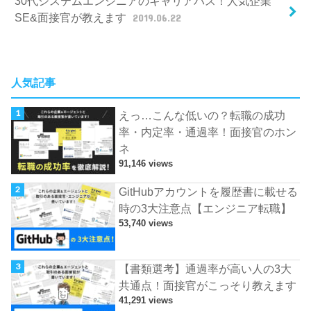
30代システムエンジニアのキャリアパス！人気企業
SE&面接官が教えます
2019.06.22
人気記事
えっ…こんな低いの？転職の成功
率・内定率・通過率！面接官のホン
ネ
91,146 views
GitHubアカウントを履歴書に載せる
時の3大注意点【エンジニア転職】
53,740 views
【書類選考】通過率が高い人の3大
共通点！面接官がこっそり教えます
41,291 views