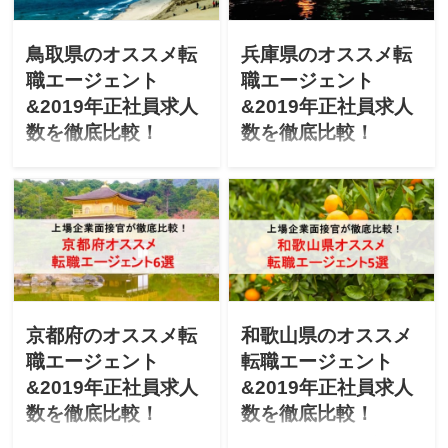
エージェントごとの正社員
2019年エージェントごとの
求人数」を徹底比較しま
正社員求人数」を徹底比較
す！
します！
鳥取県のオススメ転
兵庫県のオススメ転
職エージェント
職エージェント
&2019年正社員求人
&2019年正社員求人
数を徹底比較！
数を徹底比較！
「鳥取県で転職を成功させ
「兵庫で転職を成功させた
たい」「鳥取にUターン転職
い」「兵庫にUターン転職し
したいけど不安」と悩んで
たいけど不安」と悩んでま
ませんか？上場企業の面接
せんか？上場企業の面接官
官が「鳥取県のオススメ転
が「兵庫のオススメ転職エ
職エージェント」「最新
ージェント」「最新2019年
2019年エージェントごとの
エージェントごとの正社員
正社員求人数」を徹底比較
求人数」を徹底比較しま
します！
す！
京都府のオススメ転
和歌山県のオススメ
職エージェント
転職エージェント
&2019年正社員求人
&2019年正社員求人
数を徹底比較！
数を徹底比較！
「京都で転職を成功させた
「和歌山県で転職を成功さ