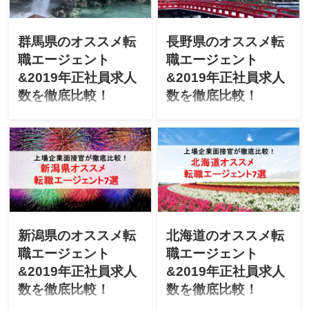
2019年エージェントごとの
2019年エージェントごとの
正社員求人数」を徹底比較
正社員求人数」を徹底比較
します！
します！
群馬県のオススメ転
長野県のオススメ転
職エージェント
職エージェント
&2019年正社員求人
&2019年正社員求人
数を徹底比較！
数を徹底比較！
「群馬県で転職を成功させ
「長野県で転職を成功させ
たい」「群馬にUターン転職
たい」「長野にUターン転職
したいけど不安」と悩んで
したいけど不安」と悩んで
ませんか？上場企業の面接
ませんか？上場企業の面接
官が「群馬県のオススメ転
官が「長野県のオススメ転
職エージェント」「最新
職エージェント」「最新
2019年エージェントごとの
2019年エージェントごとの
正社員求人数」を徹底比較
正社員求人数」を徹底比較
します！
します！
新潟県のオススメ転
北海道のオススメ転
職エージェント
職エージェント
&2019年正社員求人
&2019年正社員求人
数を徹底比較！
数を徹底比較！