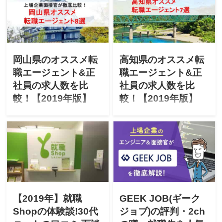
ませんか？上場企業の面接
ませんか？上場企業の面接
官が「宮城県のオススメ転
官が「福島県のオススメ転
職エージェント」「最新
職エージェント」「最新
2019年エージェントごとの
2019年エージェントごとの
正社員求人数」を徹底比較
正社員求人数」を徹底比較
します！
します！
岡山県のオススメ転
高知県のオススメ転
職エージェント&正
職エージェント&正
社員の求人数を比
社員の求人数を比
較！【2019年版】
較！【2019年版】
「岡山県で転職を成功させ
「高知県で転職を成功させ
たい」「岡山にUターン転職
たい」「高知にUターン転職
したいけど不安」と悩んで
したいけど不安」と悩んで
ませんか？上場企業の面接
ませんか？上場企業の面接
官が「岡山県のオススメ転
官が「高知県のオススメ転
職エージェント」「最新
職エージェント」「最新
2019年エージェントごとの
2019年エージェントごとの
正社員求人数」を徹底比較
正社員求人数」を徹底比較
します！
します！
【2019年】就職
GEEK JOB(ギーク
Shopの体験談!30代
ジョブ)の評判・2ch