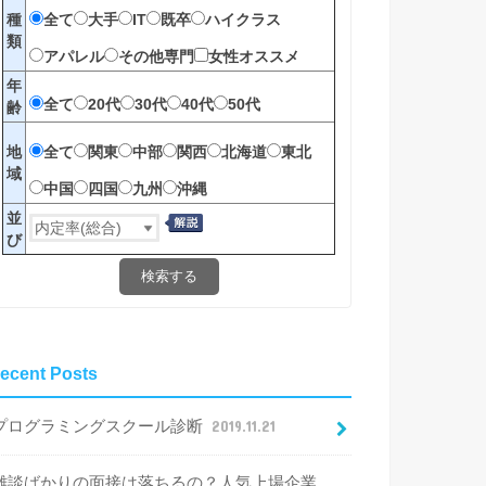
全て
大手
IT
既卒
ハイクラス
種
類
アパレル
その他専門
女性オススメ
年
全て
20代
30代
40代
50代
齢
全て
関東
中部
関西
北海道
東北
地
域
中国
四国
九州
沖縄
並
び
検索する
ecent Posts
プログラミングスクール診断
2019.11.21
雑談ばかりの面接は落ちるの？人気上場企業