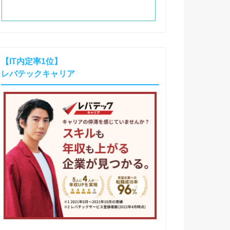
【IT内定率1位】
レバテックキャリア