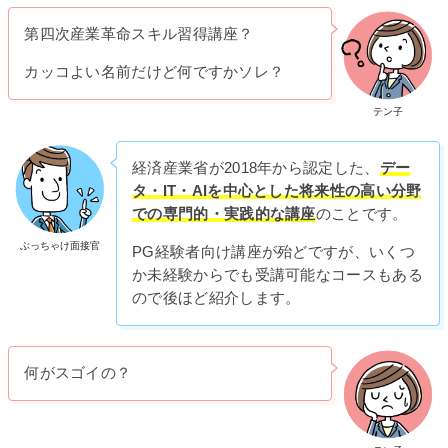
第四次産業革命スキル習得講座？
カッコよい名前だけど何ですかソレ？
テン子
経済産業省が2018年から認定した、
デー
タ・IT・AIを中心とした将来性の高い分野
での専門的・実践的な講座
のことです。
ぶっちゃけ面接官
PG経験者向け講座が殆どですが、いくつ
か未経験からでも受講可能なコースもある
ので後ほど紹介します。
何がスゴイの？