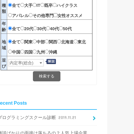
全て
大手
IT
既卒
ハイクラス
種
類
アパレル
その他専門
女性オススメ
年
全て
20代
30代
40代
50代
齢
全て
関東
中部
関西
北海道
東北
地
域
中国
四国
九州
沖縄
並
び
検索する
ecent Posts
プログラミングスクール診断
2019.11.21
雑談ばかりの面接は落ちるの？人気上場企業