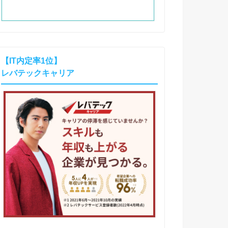
【IT内定率1位】
レバテックキャリア